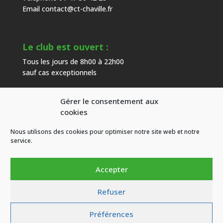
Email
contact@ct-chaville.fr
Le club est ouvert :
Tous les jours de 8h00 à 22h00
sauf cas exceptionnels
Gérer le consentement aux
Heures d’ouverture de l’accueil :
cookies
Du mardi au samedi de 9h00 à 18h00
Nous utilisons des cookies pour optimiser notre site web et notre
hors congés
service.
Accepter
Refuser
CT Chaville
| Copyright © 2026 Tous droits réservés
Préférences