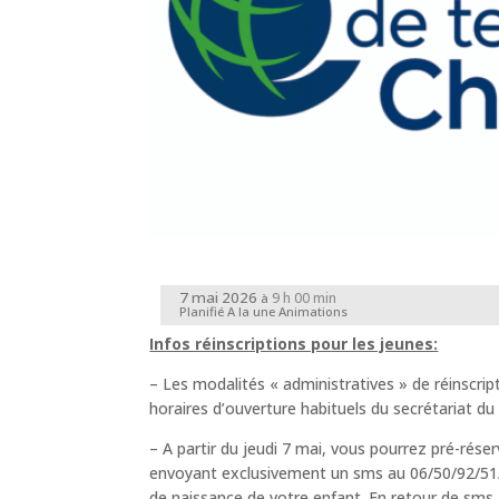
7 mai 2026
9 h 00 min
à
Planifié
A la une
Animations
Infos réinscriptions pour les jeunes:
– Les modalités « administratives » de réinscri
horaires d’ouverture habituels du secrétariat du
– A partir du jeudi 7 mai, vous pourrez pré-rés
envoyant exclusivement un sms au 06/50/92/51/
de naissance de votre enfant. En retour de sms,