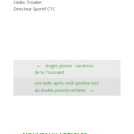
Cédric Troalen
Directeur Sportif CTC
←
stages jeunes : vacances
de la Toussaint
une belle après-midi sportive lors
→
du double parents-enfants