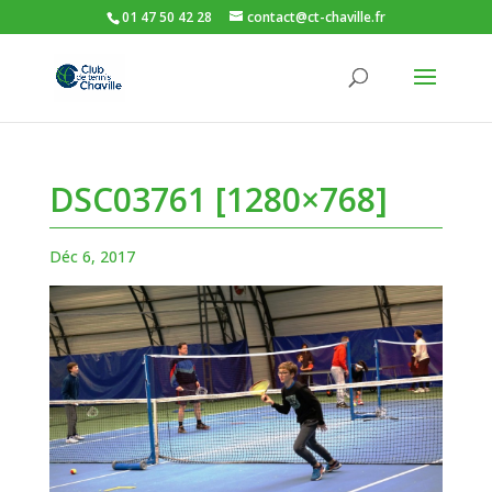
01 47 50 42 28
contact@ct-chaville.fr
DSC03761 [1280×768]
Déc 6, 2017