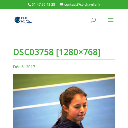
01 47 50 42 28
contact@ct-chaville.fr
DSC03758 [1280×768]
Déc 6, 2017