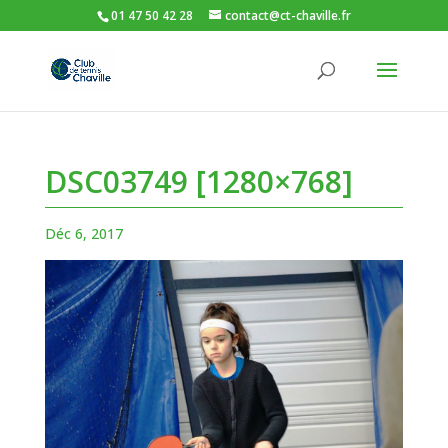
01 47 50 42 28
contact@ct-chaville.fr
DSC03749 [1280×768]
Déc 6, 2017