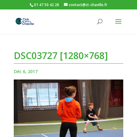
01 47 50 42 28
contact@ct-chaville.fr
DSC03727 [1280×768]
Déc 6, 2017