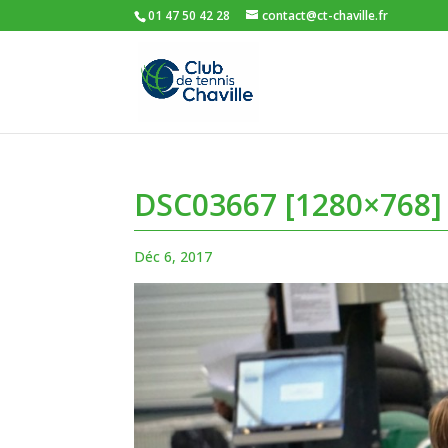
01 47 50 42 28
contact@ct-chaville.fr
DSC03667 [1280×768]
Déc 6, 2017