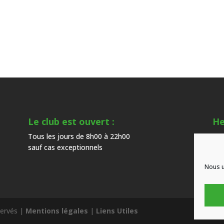
Le club est ouvert :
He
Tous les jours de 8h00 à 22h00
Du 
sauf cas exceptionnels
hor
Nous u
servés |
Mentions légales
|
Liens Utiles