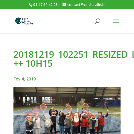
01 47 50 42 28
contact@ct-chaville.fr
20181219_102251_RESIZED_
++ 10H15
Fév 4, 2019