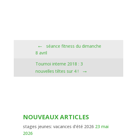
←
séance fitness du dimanche
8 avril
Tournoi interne 2018 : 3
→
nouvelles têtes sur 4 !
NOUVEAUX ARTICLES
stages jeunes: vacances d’été 2026
23 mai
2026