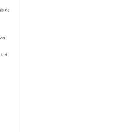
is de
avec
nt et