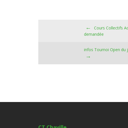
←
Cours Collectifs A
demandée
infos Tournoi Open du 
→
CT Chaville