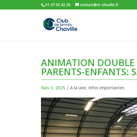
01 47 50 42 28
contact@ct-chaville.fr
ANIMATION DOUBLE 
PARENTS-ENFANTS: 
Nov 3, 2025
|
A la une
,
Infos importantes