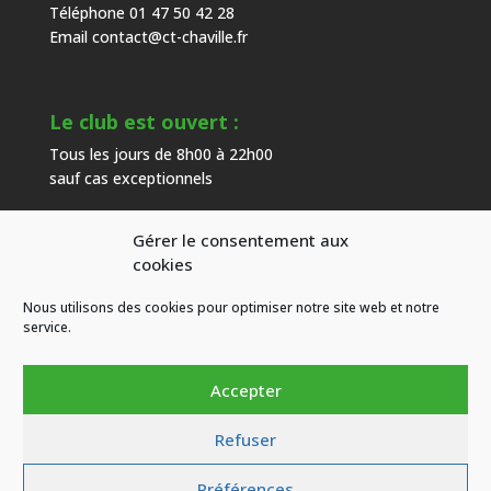
Téléphone 01 47 50 42 28
Email
contact@ct-chaville.fr
Le club est ouvert :
Tous les jours de 8h00 à 22h00
sauf cas exceptionnels
Gérer le consentement aux
Heures d’ouverture de l’accueil :
cookies
Du mardi au samedi de 9h00 à 18h00
Nous utilisons des cookies pour optimiser notre site web et notre
hors congés
service.
Accepter
Refuser
CT Chaville
| Copyright © 2026 Tous droits réservés
Préférences