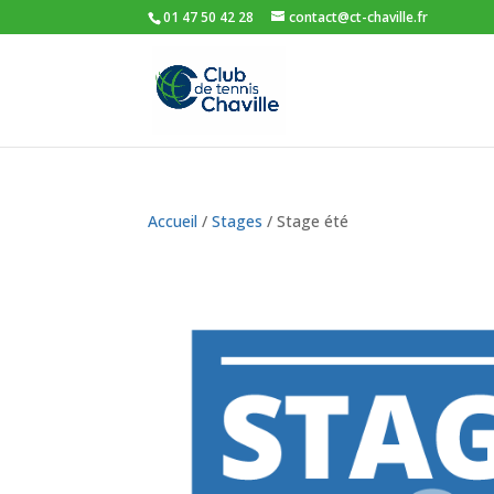
01 47 50 42 28
contact@ct-chaville.fr
Accueil
/
Stages
/ Stage été